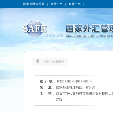
國家外匯管理局
｜
簡體中文
｜
繁體中文
｜
主頁
>
分局動態
索 引 號：
K3357583-4-2017-00146
來 源：
國家外匯管理局四川省分局
名 稱：
自貢市中心支局與市商務局探討轄區出
建設