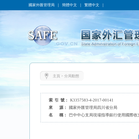
國家外匯管理局
｜
簡體中文
｜
繁體中文
｜
主頁
>
分局動態
索 引 號：
K3357583-4-2017-00141
來 源：
國家外匯管理局四川省分局
名 稱：
巴中中心支局現場指導銀行使用國際收