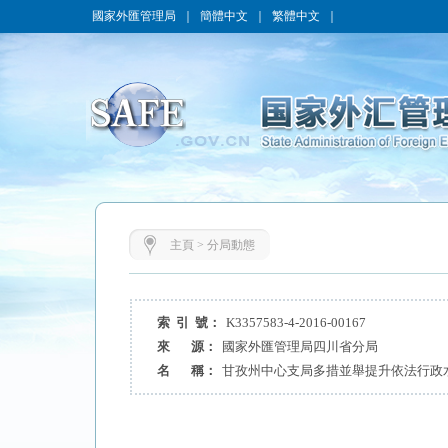
國家外匯管理局
｜
簡體中文
｜
繁體中文
｜
主頁
>
分局動態
索 引 號：
K3357583-4-2016-00167
來 源：
國家外匯管理局四川省分局
名 稱：
甘孜州中心支局多措並舉提升依法行政