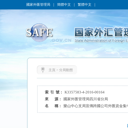
國家外匯管理局
｜
簡體中文
｜
繁體中文
｜
主頁
>
分局動態
索 引 號：
K3357583-4-2016-00164
來 源：
國家外匯管理局四川省分局
名 稱：
樂山中心支局宣傳跨國公司外匯資金集