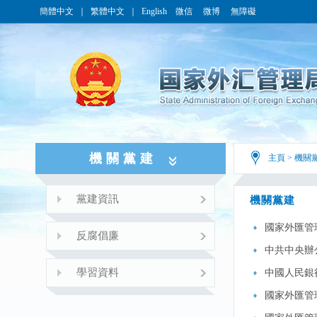
簡體中文
｜
繁體中文
｜
English
微信
微博
無障礙
機關黨建
主頁
>
機關
黨建資訊
機關黨建
國家外匯管
反腐倡廉
中共中央辦
學習資料
中國人民銀
國家外匯管