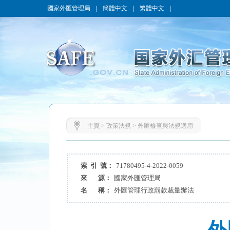
國家外匯管理局
｜
簡體中文
｜
繁體中文
｜
主頁
>
政策法規
>
外匯檢查與法規適用
索 引 號：
71780495-4-2022-0059
來 源：
國家外匯管理局
名 稱：
外匯管理行政罰款裁量辦法