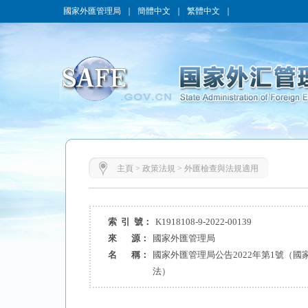
國家外匯管理局
｜
簡體中文
｜
繁體中文
｜
主頁
>
政策法規
>
外匯檢查與法規適用
索 引 號：
K1918108-9-2022-00139
來 源：
國家外匯管理局
名 稱：
國家外匯管理局公告2022年第1號（
法）