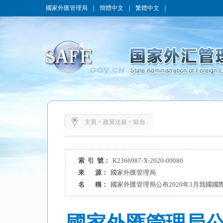
國家外匯管理局
｜
簡體中文
｜
繁體中文
｜
主頁
>
政策法規
>
綜合
索 引 號：
K2366987-X-2020-00080
來 源：
國家外匯管理局
名 稱：
國家外匯管理局公布2020年3月我國