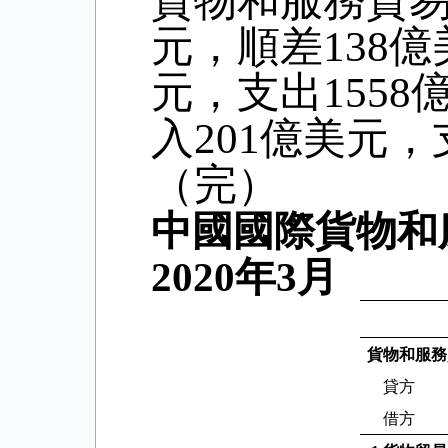
貨物和服務貿
元，順差
138
億
元，支出
1558
入
201
億美元，
（完）
中國國際貨物和
2020
年
3
月
貨物和服務
貸方
借方