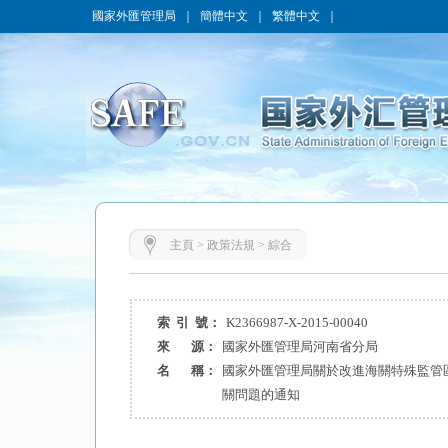
國家外匯管理局
｜
簡體中文
｜
繁體中文
｜
主頁
>
政策法規
>
綜合
索 引 號：
K2366987-X-2015-00040
來 源：
國家外匯管理局河南省分局
名 稱：
國家外匯管理局關於改進海關特殊監管
關問題的通知