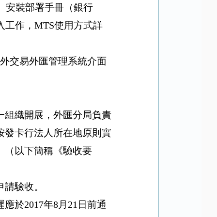
）安裝部署手冊（銀行
入工作，
MTS
使用方式詳
外交易外匯管理系統介面
一組織開展，外匯分局負責
按發卡行法人所在地原則實
》（以下簡稱《驗收要
申請驗收。
遲應於
2017
年
8
月
21
日前通