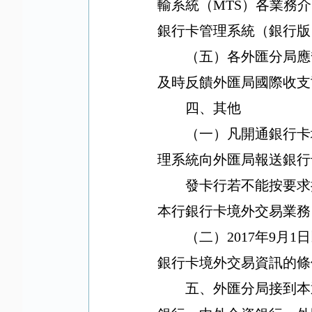
輸系統（
MTS
）各業務介
銀行卡管理系統（銀行版
（五）
各外匯分局應
及時反饋外匯局國際收支
四、其他
（一）凡開通銀行卡
理系統向外匯局報送銀行
發卡行若不能按要求
本行銀行卡境外交易業務
（二）
2017
年
9
月
1
日
銀行卡境外交易資訊的條
五、
外匯分局接到本