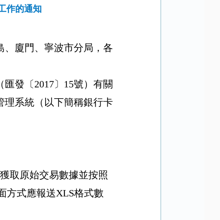
工作的通知
島、廈門、寧波市分局，各
（匯發〔
2017
〕
15
號）有關
管理系統（以下簡稱銀行卡
獲取原始交易數據並按照
面方式應報送
XLS
格式數