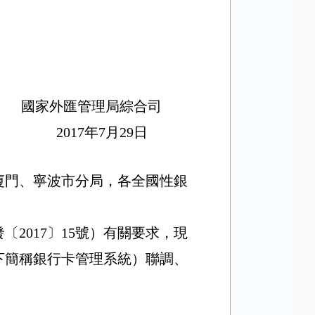
國家外匯管理局綜合司
2017
年
7
月
29
日
廈門、寧波市分局，各全國性銀
發〔
2017
〕
15
號）有關要求，現
下簡稱銀行卡管理系統）聯調、