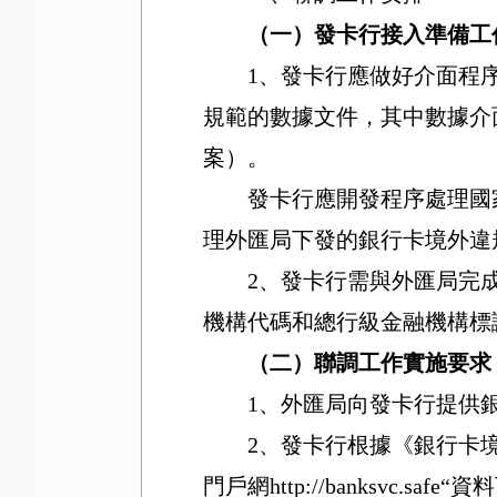
（一）發卡行接入準備工
1
、發卡行應做好介面程
規範的數據文
件，其中
數據介
案）。
發卡行應開發程序處理國
理外匯局下發的銀行卡境外違
2
、發卡行需與外匯局完
機構代碼和總行級金融機構標
（二）聯調工作實施要求
1
、外匯局向發卡行提供
2
、發卡行根據《銀行卡
門戶網
http://banksvc.safe“
資料