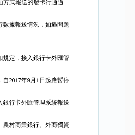
面方式報送的發卡行通過
行數據報送情況，如遇問題
知規定，接入銀行卡外匯管
，自
2017
年
9
月
1
日起應暫停
入銀行卡外匯管理系統報送
、農村商業銀行、外商獨資