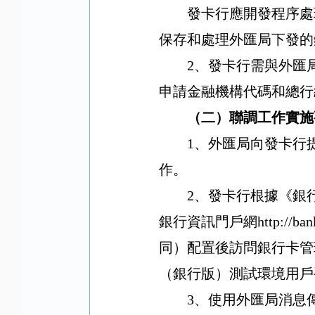
發卡行應開發程序處
保存和處理外匯局下發的
2
、發卡行需與外匯
申請金融機構代碼和總行
（二）聯調工作實施
1
、外匯局向發卡行
作。
2
、發卡行根據《銀
銀行資訊門戶網
http://ban
同）配置後訪問銀行卡管
（銀行版）測試環境用戶
3
、使用外匯局消息