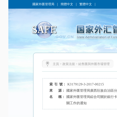
國家外匯管理局
｜
簡體中文
｜
繁體中文
｜
主頁
>
政策法規
>
結售匯與外匯市場管理
索 引 號：
K3179129-3-2017-00215
來 源：
國家外匯管理局廣西壯族自治區
名 稱：
國家外匯管理局綜合司關於銀行
關工作的通知