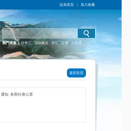
設為首頁
｜
加入收藏
熱門搜索：
结售汇
国际收支
外汇
汇率
人民币
返回首頁
 通知 各類社會公眾