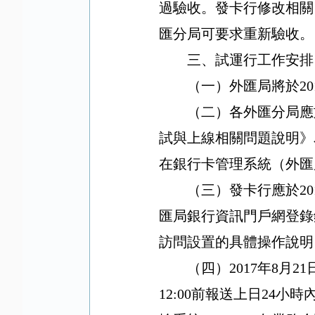
過驗收。發卡行修改相關
匯分局可要求重新驗收。
三、試運行工作安排
（一）外匯局將於
20
（二）各外匯分局應
試與上線相關問題說明》
在銀行卡管理系統（外匯
（三）發卡行應於
20
匯局銀行資訊門戶網登錄
訪問設置的具體操作說明
（四）
2017
年
8
月
21
12:00
前報送上日
24
小時