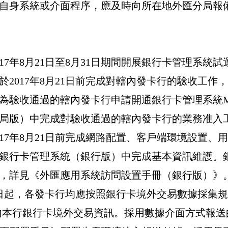
自身系統或介面程序，應及時向所在地外匯分局報
17
年
8
月
21
日至
8
月
31
日期間開展銀行卡管理系統試
於
2017
年
8
月
21
日前完成對轄內發卡行的驗收工作，
為驗收通過的轄內發卡行申請開通銀行卡管理系統
局版）中完成對驗收通過的轄內發卡行的業務准入
17
年
8
月
21
日前完成網路配置、客戶端環境設置、用
銀行卡管理系統（銀行版）中完成基本資訊維護。
，詳見《外匯應用系統訪問設置手冊（銀行版）》
日起，各發卡行均應按照銀行卡境外交易數據採集規
內本行銀行卡境外交易資訊。採用數據介面方式報送