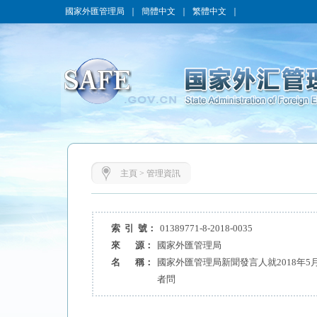
國家外匯管理局
｜
簡體中文
｜
繁體中文
｜
主頁
>
管理資訊
索 引 號：
01389771-8-2018-0035
來 源：
國家外匯管理局
名 稱：
國家外匯管理局新聞發言人就2018年
者問