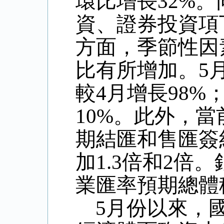
環比增長
32%
。
資、證券投資項
方面，季節性因
比有所增加。
5
較
4
月增長
98%
10%
。此外，當
期結匯和售匯簽
加
1.3
倍和
2
倍。
業匯率預期總體
5
月份以來，