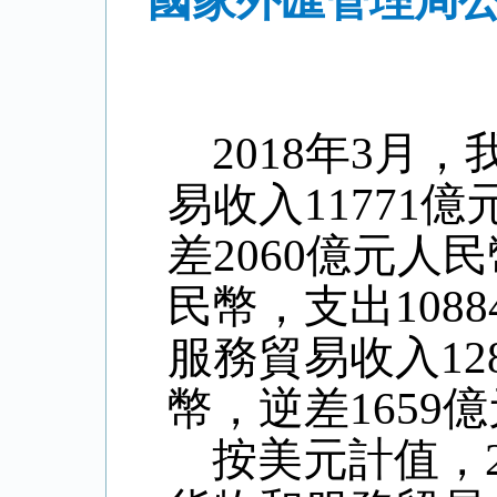
國家外匯管理局公
2018
年
3
月，
易收入
11771
億
差
2060
億元人民
民幣，支出
1088
服務貿易收入
12
幣，逆差
1659
億
按美元計值，