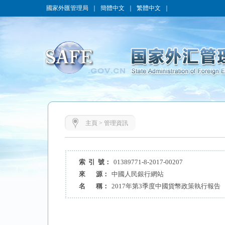
國家外匯管理局
｜
簡體中文
｜
繁體中文
｜
主頁
>
管理資訊
索 引 號：
01389771-8-2017-00207
來 源：
中國人民銀行網站
名 稱：
2017年第3季度中國貨幣政策執行報告