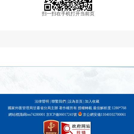
扫一扫在手机打开当前页
法律聲明
|
聯繫我們
|
設為首頁
|
加入收藏
國家外匯管理局甘肅省分局主辦 著作權所有 授權轉載 最佳解析度:1280*768
網站標識碼bm74280001
京ICP備06017241號
京公網安備11040102700061