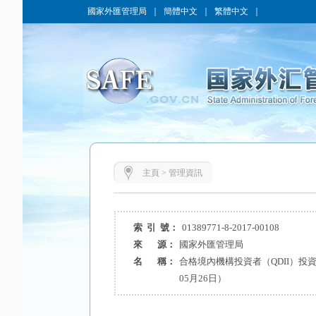
國家外匯管理局
｜
簡體中文
｜
繁體中文
｜
主頁
>
管理資訊
索 引 號：
01389771-8-2017-00108
來 源：
國家外匯管理局
名 稱：
合格境內機構投資者（QDII）投
05月26日）