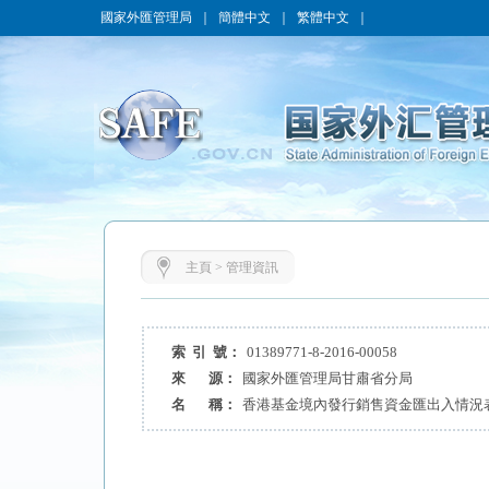
國家外匯管理局
｜
簡體中文
｜
繁體中文
｜
主頁
>
管理資訊
索 引 號：
01389771-8-2016-00058
來 源：
國家外匯管理局甘肅省分局
名 稱：
香港基金境內發行銷售資金匯出入情況