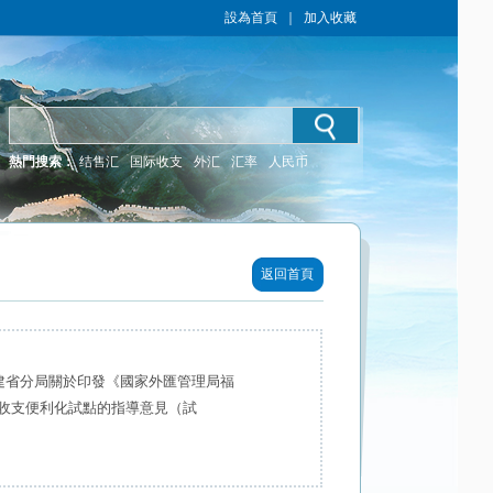
設為首頁
｜
加入收藏
熱門搜索：
结售汇
国际收支
外汇
汇率
人民币
返回首頁
福建省分局關於印發《國家外匯管理局福
收支便利化試點的指導意見（試