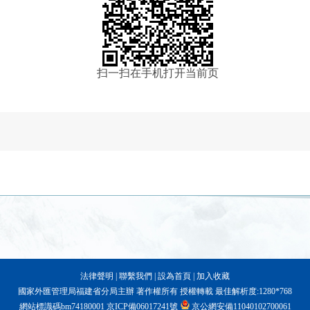
扫一扫在手机打开当前页
法律聲明
|
聯繫我們
|
設為首頁
|
加入收藏
國家外匯管理局福建省分局主辦 著作權所有 授權轉載 最佳解析度:1280*768
網站標識碼bm74180001
京ICP備06017241號
京公網安備11040102700061