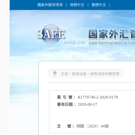
國家外匯管理局
｜
簡體中文
｜
繁體中文
｜
主頁
>
政策法規
>
經常項目外匯管理
索 引 號：
K1770746-2-2020-0178
發布日期：
2020-09-17
文 號：
閩匯〔2020〕44號