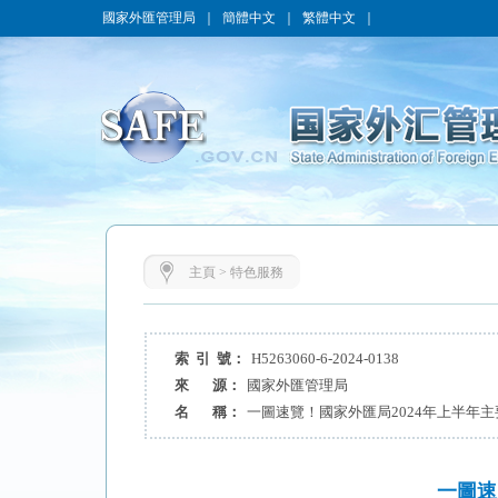
國家外匯管理局
｜
簡體中文
｜
繁體中文
｜
主頁
>
特色服務
索 引 號：
H5263060-6-2024-0138
來 源：
國家外匯管理局
名 稱：
一圖速覽！國家外匯局2024年上半年
一圖速