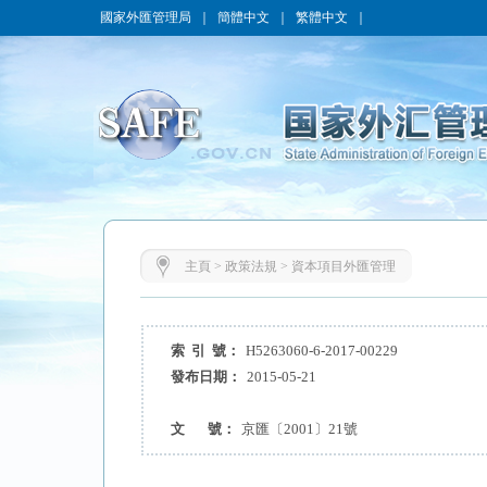
國家外匯管理局
｜
簡體中文
｜
繁體中文
｜
主頁
>
政策法規
>
資本項目外匯管理
索 引 號：
H5263060-6-2017-00229
發布日期：
2015-05-21
文 號：
京匯〔2001〕21號