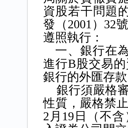
資股若干問題
發（
2001
）
32
遵照執行：
一、銀行在
進行
B
股交易的
銀行的外匯存款
銀行須嚴格
性質，嚴格禁
2
月
19
日（不含