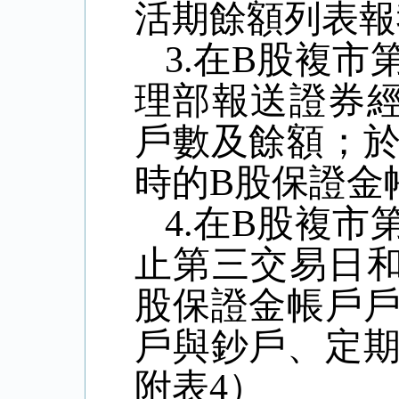
活期餘額列表報
3.
在
B
股複市
理部報送證券
戶數及餘額；
時的
B
股保證金
4.
在
B
股複市
止第三交易日
股保證金帳戶
戶與鈔戶、定
附表
4
）