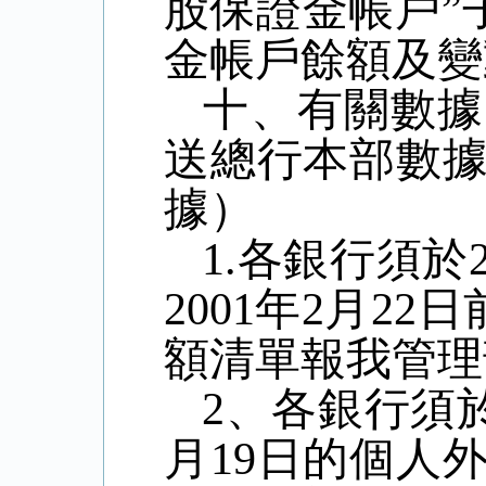
股保證金帳戶
”
金帳戶餘額及變
十、有關數據
送總行本部數
據）
1.
各銀行須於
2001
年
2
月
22
日
額清單報我管理
2
、各銀行須
月
19
日的個人