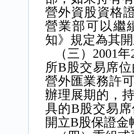
營外資股資格
營業部可以繼
知》規定為其開
（三）
2001
年
所
B
股交易席位
營外匯業務許
辦理展期的，
具的
B
股交易席
開立
B
股保證金