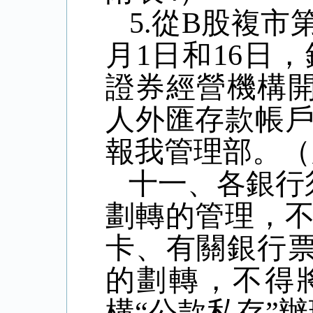
5.
從
B
股複市
月
1
日和
16
日，
證券經營機構
人外匯存款帳
報我管理部。（
十一、各銀行
劃轉的管理，
卡、有關銀行
的劃轉，不得
構
“
公款私存
”
辦