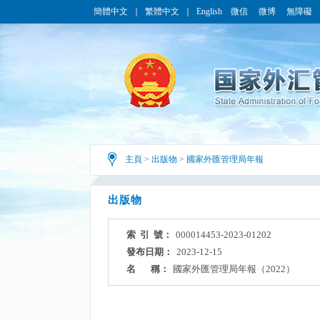
簡體中文
｜
繁體中文
｜
English
微信
微博
無障礙
主頁
>
出版物
>
國家外匯管理局年報
出版物
索 引 號：
000014453-2023-01202
發布日期：
2023-12-15
名 稱：
國家外匯管理局年報（2022）