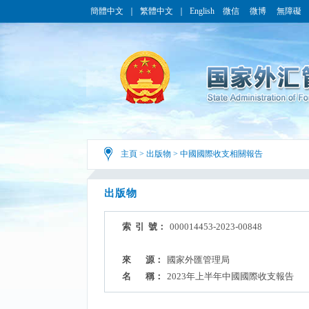
簡體中文
｜
繁體中文
｜
English
微信
微博
無障礙
主頁
>
出版物
>
中國國際收支相關報告
出版物
索 引 號：
000014453-2023-00848
來 源：
國家外匯管理局
名 稱：
2023年上半年中國國際收支報告