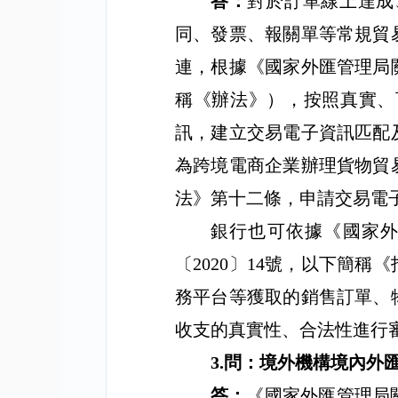
答：
對於訂單線上達成
同、發票、報關單等常規貿
連，根據
《國家外匯管理局
稱《辦法》），
按照真實、
訊，
建立交易電子資訊匹配
為跨境電商企業辦理貨物貿
法》第十二條，申請交易電
銀行也可依據《國家
〔
2020
〕
14
號，以下簡稱《
務平台等獲取的銷售訂單、
收支的真實性、合法性進行
3.
問：境外機構境內外
答：
《國家外匯管理局