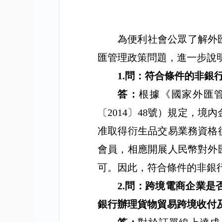
為便利社會公眾了解外
匯管理政策問題，進一步說
1.
問：符合條件的非銀
答：
根據《國家外匯
〔
2014
〕
48
號）規定，境內
准取得衍生品交易業務資格
會員，相應開展人民幣對外
可。因此，符合條件的非銀
2.
問：跨境電商企業是
銀行辦理貨物貿易跨境收付