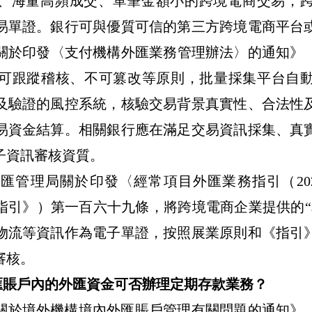
、海量高頻成交、單筆金額小的跨境電商交易，
易單證。
銀行可與優質可信的第三方跨境電商平台
關於印發〈支付機構外匯業務管理辦法〉的通知》
可跟蹤稽核、不可篡改等原則，批量採集平台自
及驗證的風控系統，核驗交易背景真實性、合法性
易資金結算
。相關銀行應在滿足交易資訊採集、真
子資訊審核資質。
外匯管理局關於印發〈經常項目外匯業務指引（
20
指引》）第一百六十九條，將跨境電商企業提供的
“
物流等資訊作為電子單證，按照展業原則和《指引
審核。
匯賬戶內的外匯資金可否辦理定期存款業務？
關於境外機構境內外匯賬戶管理有關問題的通知》