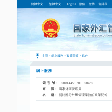
簡體中文
｜
繁體中文
｜
English
微信
微博
無障礙
主頁
>
網上服務
>
政策問答
>
綜合
網上服務
索 引 號：
000014453-2019-00450
來 源：
國家外匯管理局
名 稱：
關於部分外匯管理業務的政策問答