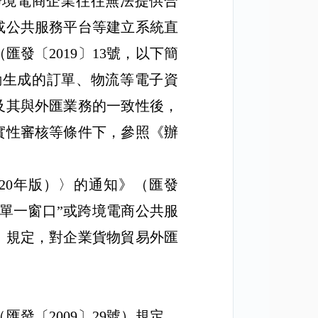
跨境電商企業
往往無法提供合
或公共服務平台等建立系統直
（匯發〔
2019
〕
13
號，以下簡
動生成的訂單、物流等電子資
及其與外匯業務的一致性後，
實性審核等條件下，參照《辦
20
年版）〉的通知》（匯發
單一窗口
”
或跨境電商公共服
》規定，對企業貨物貿易外匯
（匯發〔
2009
〕
29
號）規定，