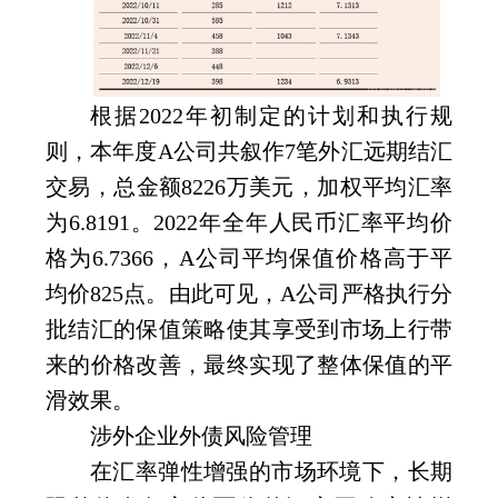
根据
2022
年初制定的计划和执行规
则，本年度
A
公司共叙作
7
笔外汇远期结汇
交易，总金额
8226
万美元，加权平均汇率
为
6.8191
。
2022
年全年人民币汇率平均价
格为
6.7366
，
A
公司平均保值价格高于平
均价
825
点。由此可见，
A
公司严格执行分
批结汇的保值策略使其享受到市场上行带
来的价格改善，最终实现了整体保值的平
滑效果。
涉外企业外债风险管理
在汇率弹性增强的市场环境下，长期