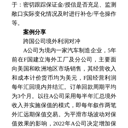
于：密切跟踪保证金
/
授信是否充足、监测
敞口实际变化情况及时进行补仓
/
平仓操作
等。
案例分享
跨国公司境外利润对冲
A
公司为境内一家汽车制造企业，
5
年
前在
F
国建立海外工厂及分公司，主要面
向美国和欧洲地区市场销售，其经营收入
和成本计价货币均为美元，
F
国经营利润
每年汇回境内并结汇。订单回款周期平均
为
3
个月。以往
A
公司采用每半年汇总境外
收入并实施保值的模式，即每年叙作两笔
外汇远期保值交易。为平滑市场波动对保
值效果的影响，
2022
年
A
公司决定增加保