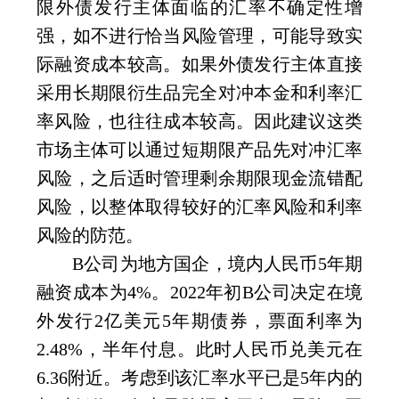
限外债发行主体面临的汇率不确定性增
强，如不进行恰当风险管理，可能导致实
际融资成本较高。如果外债发行主体直接
采用长期限衍生品完全对冲本金和利率汇
率风险，也往往成本较高。因此建议这类
市场主体可以通过短期限产品先对冲汇率
风险，之后适时管理剩余期限现金流错配
风险，以整体取得较好的汇率风险和利率
风险的防范。
B
公司为地方国企，境内人民币
5
年期
融资成本为
4%
。
2022
年初
B
公司决定在境
外发行
2
亿美元
5
年期债券，票面利率为
2.48%
，半年付息。此时人民币兑美元在
6.36
附近。考虑到该汇率水平已是
5
年内的