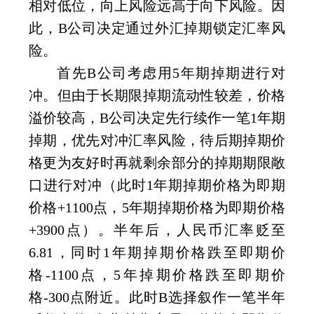
相对低位，向上风险远高于向下风险。因
此，
B
公司决定通过外汇掉期锁定汇率风
险。
首先
B
公司考虑用
5
年期掉期进行对
冲。但由于长期限掉期流动性较差，价格
溢价较高，
B
公司决定先行续作一笔
1
年期
掉期，优先对冲汇率风险，待后期掉期价
格更为友好时再就剩余部分的掉期期限敞
口进行对冲（此时
1
年期掉期价格为即期
价格
+1100
点，
5
年期掉期价格为即期价格
+3900
点）。半年后，人民币汇率贬至
6.81
，同时
1
年期掉期价格跌至即期价
格
-1100
点，
5
年掉期价格跌至即期价
格
-300
点附近。此时
B
选择叙作一笔半年