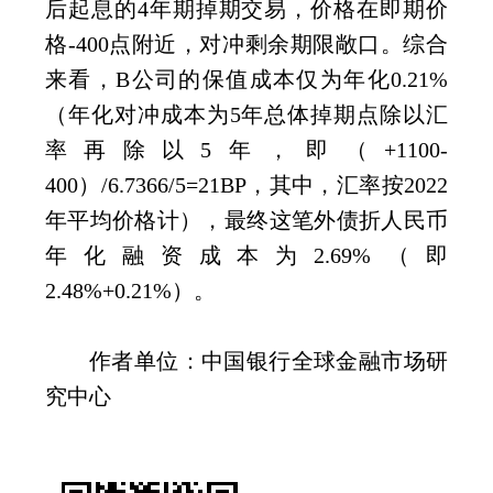
后起息的
4
年期掉期交易，价格在即期价
格
-400
点附近，对冲剩余期限敞口。综合
来看，
B
公司的保值成本仅为年化
0.21%
（年化对冲成本为
5
年总体掉期点除以汇
率再除以
5
年，即（
+1100-
400
）
/6.7366/5=21BP
，其中，汇率按
2022
年平均价格计），最终这笔外债折人民币
年化融资成本为
2.69%
（即
2.48%+0.21%
）。
作者单位：中国银行全球金融市场研
究中心