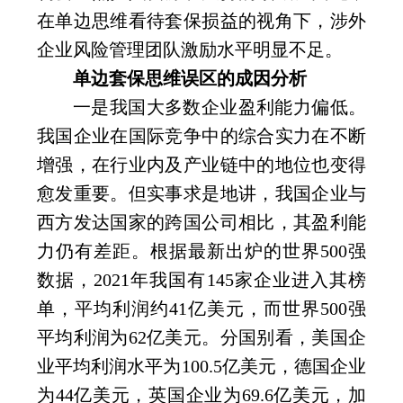
在单边思维看待套保损益的视角下，涉外
企业风险管理团队激励水平明显不足。
单边套保思维误区的成因分析
一是我国大多数企业盈利能力偏低。
我国企业在国际竞争中的综合实力在不断
增强，在行业内及产业链中的地位也变得
愈发重要。但实事求是地讲，我国企业与
西方发达国家的跨国公司相比，其盈利能
力仍有差距。根据最新出炉的世界
500
强
数据，
2021
年我国有
145
家企业进入其榜
单，平均利润约
41
亿美元，而世界
500
强
平均利润为
62
亿美元。分国别看，美国企
业平均利润水平为
100.5
亿美元，德国企业
为
44
亿美元，英国企业为
69.6
亿美元，加