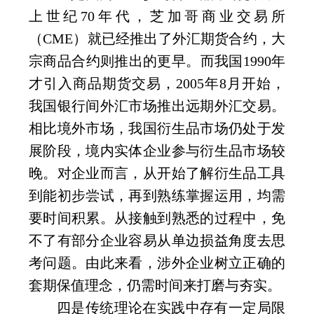
上世纪
70
年代，芝加哥商业交易所
（
CME
）就已经推出了外汇期货合约，大
宗商品合约则推出的更早。而我国
1990
年
才引入商品期货交易，
2005
年
8
月开始，
我国银行间外汇市场推出远期外汇交易。
相比境外市场，我国衍生品市场仍处于发
展阶段，境内实体企业参与衍生品市场较
晚。对企业而言，从开始了解衍生品工具
到能初步尝试，再到熟练掌握运用，均需
要时间积累。从接触到熟悉的过程中，免
不了有部分企业容易从单边损益角度去思
考问题。由此来看，涉外企业树立正确的
套期保值理念，仍需时间来打磨与夯实。
四是传统理论在实践中存有一定局限