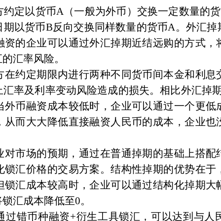
方约定以货币
A
（一般为外币）交换一定数量的货
日期以货币
B
反向交换同样数量的货币
A
。外汇掉
融资的企业可以通过外汇掉期近结远购的方式，
汇的汇率风险。
方在约定期限内进行两种不同货币间本金和利息
止汇率及利率变动风险造成的损失。相比外汇掉
当外币融资成本较低时，企业可以通过一个更低
，从而大大降低直接融资人民币的成本，企业也
业对市场的预期，通过在普通掉期的基础上搭配
化锁汇价格的交易方案。结构性掉期的优势在于
但锁汇成本较高时，企业可以通过结构化掉期大
将锁汇成本降低至
0
。
通过错币种融资
+
衍生工具锁汇，可以达到与人