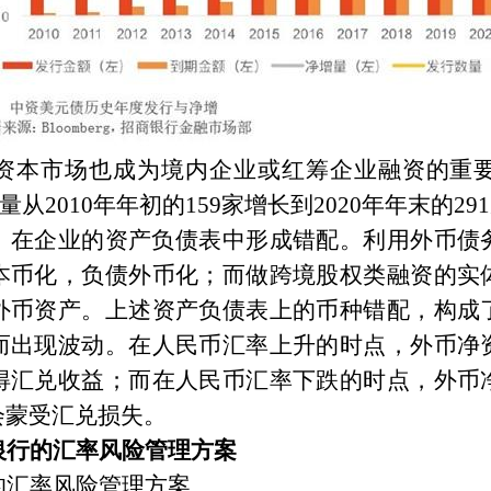
资本市场也成为境内企业或红筹企业融资的重
量从
2010
年年初的
159
家增长到
2020
年年末的
291
，在企业的资产负债表中形成错配。利用外币债
本币化，负债外币化；而做跨境股权类融资的实
外币资产。上述资产负债表上的币种错配，构成
而出现波动。在人民币汇率上升的时点，外币净
得汇兑收益；而在人民币汇率下跌的时点，外币
会蒙受汇兑损失。
银行的汇率风险管理方案
的汇率风险管理方案