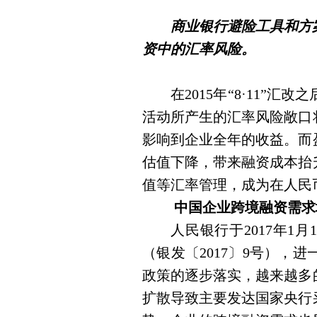
商业银行避险工具和方
资中的汇率风险。
在
2015
年“
8
·
11
”汇改之
活动所产生的汇率风险敞口
影响到企业全年的收益。而
估值下降，带来融资成本抬
值等汇率管理，成为在人民
中国企业跨境融资需求
人民银行于
2017
年
1
月
1
（银发〔
2017
〕
9
号），进
政策的逐步落实，越来越多
扩散导致主要发达国家央行