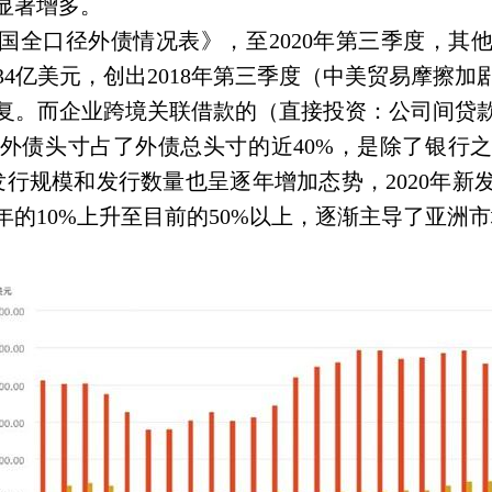
显著增多。
国全口径外债情况表》，至
2020
年第三季度，其
34
亿美元，创出
2018
年第三季度（中美贸易摩擦加
复。而企业跨境关联借款的（直接投资：公司间贷
外债头寸占了外债总头寸的近
40%
，是除了银行
发行规模和发行数量也呈逐年增加态势，
2020
年新
年的
10%
上升至目前的
50%
以上，逐渐主导了亚洲市