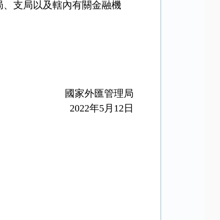
局、支局以及轄內有關金融機
國家外匯管理局
2022
年
5
月
12
日