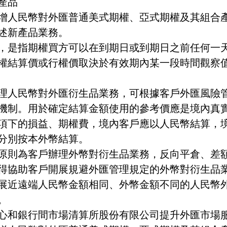
產品
增人民幣對外匯普通美式期權、亞式期權及其組合
述新產品業務。
，是指期權買方可以在到期日或到期日之前任何一
權結算價或行權價取決於有效期內某一段時間觀察
理人民幣對外匯衍生品業務，可
根據客戶外匯風險
機制。
用於確定結算金額使用的參考價應是境內真
項下的損益、期權費，境內客戶應以人民幣結算，
分別按本外幣結算。
原則為客戶辦理外幣對衍生品業務，
反向平倉、差
得協助客戶開展規避外匯管理規定的外幣對衍生品
展近遠端人民幣金額相同、外幣金額不同的人民幣
。
心和銀行間市場清算所股份有限公司提升外匯市場