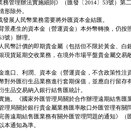
業務管理辦法實施細則》（匯發〔
2014
〕
53
號）第
情形除外。
或發展人民幣業務需要將外匯資本金結匯。
背景產生的資本金（營運資金）本外幣轉換，仍按
53
號）辦理。
人民幣計價的即期貴金屬（包括但不限於黃金、白
銀現貨延期交收業務，在境外市場平盤貴金屬交易
金進口、利潤、資本金（營運資金，不含政策性注
幣對外匯衍生品業務進行套期保值，並應自行留存
衍生品交易納入銀行結售匯統計。
實施。《國家外匯管理局關於合作辦理遠期結售匯
管理局關於銀行貴金屬業務匯率敞口外匯管理有關
完善遠期結售匯業務有關外匯管理問題的通知》（
以本通知為準。