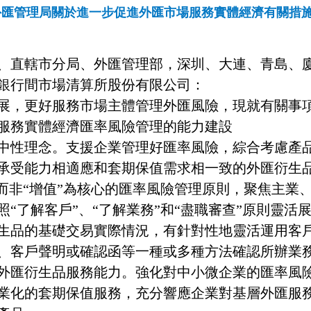
外匯管理局關於進一步促進外匯市場服務實體經濟有關措
、直轄市分局、外匯管理部，深圳、大連、青島、
銀行間市場清算所股份有限公司：
展，更好服務市場主體管理外匯風險，現就有關事
服務實體經濟匯率風險管理的能力建設
中性理念。支援企業管理好匯率風險，綜合考慮產
承受能力相適應和套期保值需求相一致的外匯衍生
而非
“
增值
”
為核心的匯率風險管理原則，聚焦主業
照
“
了解客戶
”
、
“
了解業務
”
和
“
盡職審查
”
原則靈活
生品的基礎交易實際情況，有針對性地靈活運用客
、客戶聲明或確認函等一種或多種方法確認所辦業
外匯衍生品服務能力。強化對中小微企業的匯率風
業化的套期保值服務，充分響應企業對基層外匯服