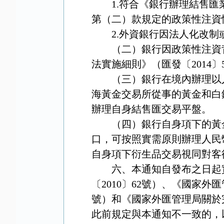
1.
符合《銀行辦理結售匯
第（二）款規定的政策性注資
2.
外資銀行因法人化改制
（二）銀行因政策性注資
法實施細則》（匯發〔
2014
〕
（三）銀行在境內辦理以
海黃金交易所從事的黃金和白
辦理自身結售匯交易平盤。
（四）銀行自身項下的黃
口，可按照實需原則辦理人民
自身項下衍生品交易視同對客
六、本通知自發布之日起
〔
2010
〕
62
號）、《國家外匯
號）和《國家外匯管理局關於
此前規定與本通知不一致的，