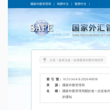
國家外匯管理局
｜
簡體中文
｜
繁體中文
｜
主頁
>
政策法規
>
結售匯與外匯市場管理
索 引 號：
01511414-X-2026-00058
來 源：
國家外匯管理局
名 稱：
國家外匯管理局關於進一步促進
的通知