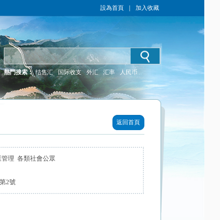
設為首頁
｜
加入收藏
熱門搜索：
结售汇
国际收支
外汇
汇率
人民币
返回首頁
匯管理 各類社會公眾
第2號