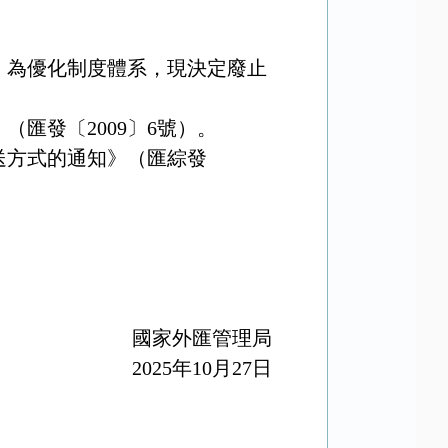
。為優化制度體系，現
決定廢止
》（匯發〔
2009
〕
6
號）。
送方式的通知》（匯綜發
國家外匯管理局
25
年
10
月
27
日