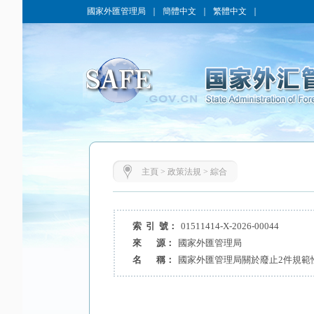
國家外匯管理局
｜
簡體中文
｜
繁體中文
｜
主頁
>
政策法規
>
綜合
索 引 號：
01511414-X-2026-00044
來 源：
國家外匯管理局
名 稱：
國家外匯管理局關於廢止2件規範