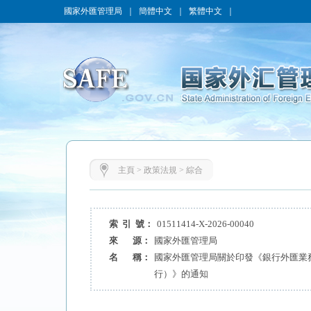
國家外匯管理局
｜
簡體中文
｜
繁體中文
｜
主頁
>
政策法規
>
綜合
索 引 號：
01511414-X-2026-00040
來 源：
國家外匯管理局
名 稱：
國家外匯管理局關於印發《銀行外匯業
行）》的通知