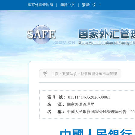
國家外匯管理局
｜
簡體中文
｜
繁體中文
｜
主頁
>
政策法規
>
結售匯與外匯市場管理
索 引 號：
01511414-X-2026-00061
來 源：
國家外匯管理局
名 稱：
中國人民銀行 國家外匯管理局公告〔202