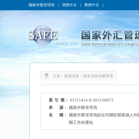
國家外匯管理局
｜
簡體中文
｜
繁體中文
｜
主頁
>
政策法規
>
經常項目外匯管理
索 引 號：
01511414-X-2015-00072
來 源：
國家外匯管理局
名 稱：
國家外匯管理局綜合司關於開展個人外
關工作的通知