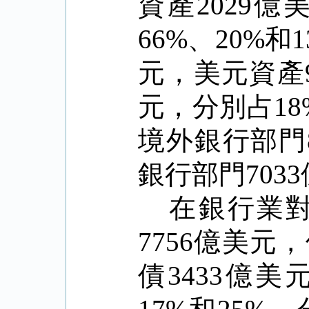
資產
2029
億
66%
、
20%
和
1
元，美元資產
元，分別占
18
境外銀行部門
銀行部門
7033
在銀行業
7756
億美元，
債
3433
億美