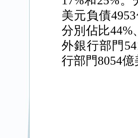
17%
和
25%
。
美元負債
4953
分別佔比
44%
外銀行部門
54
行部門
8054
億