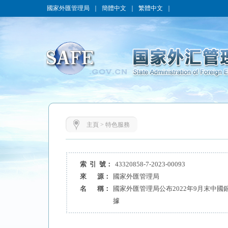
國家外匯管理局
｜
簡體中文
｜
繁體中文
｜
主頁
>
特色服務
索 引 號：
43320858-7-2023-00093
來 源：
國家外匯管理局
名 稱：
國家外匯管理局公布2022年9月末中
據