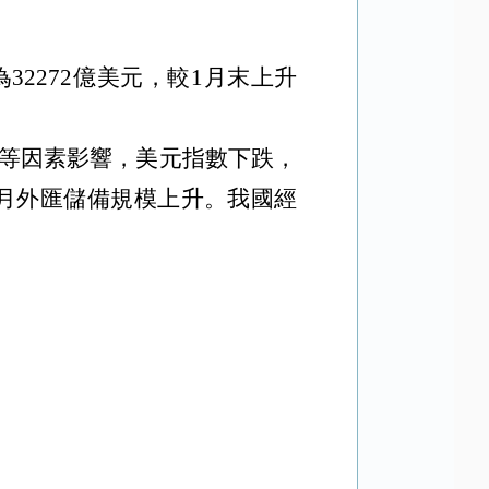
為
32272
億美元，較
1
月末上升
等因素影響，美元指數下跌，
月外匯儲備規模上升。我國經