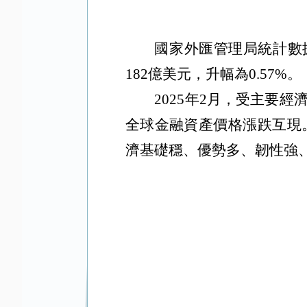
國家外匯管理局統計數
182
億美元，升幅為
0.57%
。
2025
年
2
月，受主要經
全球金融資產價格漲跌互現
濟基礎穩、優勢多、韌性強