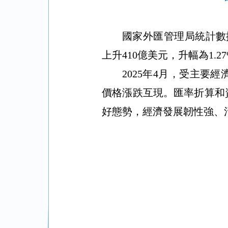
國家外匯管理局統計數
上升
410
億美元，升幅
為1.2
2025
年
4
月，受主要經
價格漲跌互現。匯率折算和
好態勢，經濟發展韌性強、