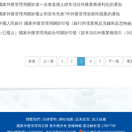
國家外匯管理局關於進一步推進個人經常項目外匯業務便利化的通知
國家外匯管理局關於廢止和宣布失效7件外匯管理規範性檔案的通知
中國人民銀行 國家外匯管理局關於印發《銀行跨境業務反洗錢和反恐怖融資
（已廢止）國家外匯管理局綜合司關於印發《資本項目外匯業務指引（2020
首頁
上一頁
1
2
3
4
5
下一頁
尾
聯繫我們
|
法律聲明
|
網站地圖
|
設為首頁
|
加入收藏
國家外匯管理局主辦 著作權所有 授權轉載 最佳解析度:1280*768