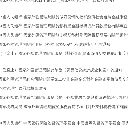
國家外匯管理局公告2022年第1號（國家外匯管理局行政處罰辦法）
中國人民銀行 國家外匯管理局關於做好疫情防控和經濟社會發展金融服務
中國人民銀行 國家外匯管理局關於銀行業金融機構境外貸款業務有關事宜
中國人民銀行 國家外匯管理局關於支援新型離岸國際貿易發展有關問題的
國家外匯管理局關於印發《外匯市場交易行為規範指引》的通知
（已廢止）國家外匯管理局關於印發《對外金融資產負債及交易統計制度
（已廢止）國家外匯管理局關於印發《貿易信貸統計調查制度》的通知
國家外匯管理局綜合司關於開展第二批非金融企業對外金融資產負債及交
外匯管理行政罰款裁量辦法
國家外匯管理局綜合司關於印發《銀行外匯業務合規與審慎經營評估內容
國家稅務總局 國家外匯管理局關於服務貿易等項目對外支付稅務備案有關
中國人民銀行 中國銀行保險監督管理委員會 中國證券監督管理委員會 國家外