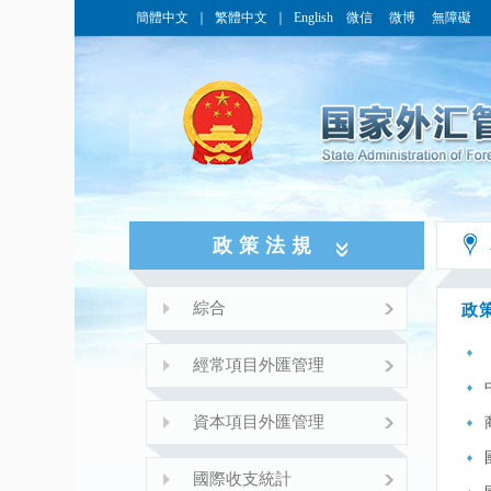
簡體中文
｜
繁體中文
｜
English
微信
微博
無障礙
政策法規
綜合
政
經常項目外匯管理
資本項目外匯管理
國際收支統計