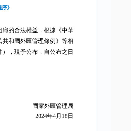
程序》
組織的合法權益，根據《中華
民共和國外匯管理條例》等相
件），現予公布，自公布之日
國家外匯管理局
2024
年
4
月
18
日