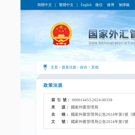
簡體中文
｜
繁體中文
｜
English
微信
微博
無障礙
主頁
>
政策法規
>
綜合
>
其他
政策法規
索 引 號：
000014453-2024-00358
來 源：
國家外匯管理局
名 稱：
國家外匯管理局公告2024年第1號
文 號：
國家外匯管理局公告2024年第1號