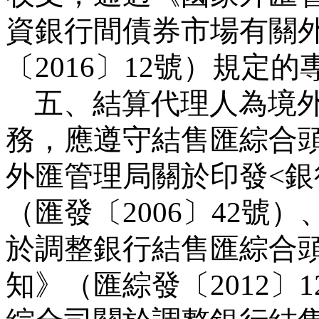
資銀行間債券市場有關
〔
2016
〕
12
號）規定的
五、結算代理人為境
務，應遵守結售匯綜合
外匯管理局關於印發
<
銀
（匯發〔
2006
〕
42
號）
於調整銀行結售匯綜合
知》（匯綜發〔
2012
〕
1