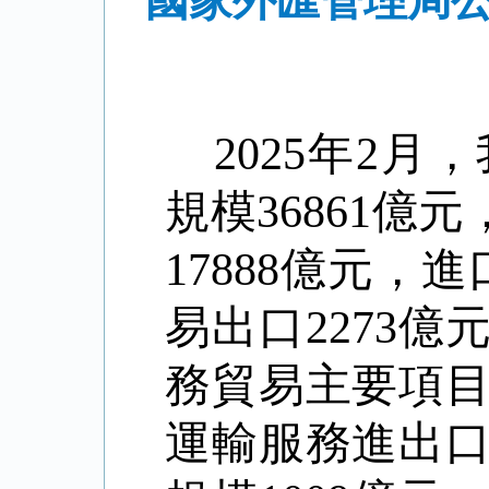
國家外匯管理局公
2025
年
2
月，
規模
36861
億元
17888
億元，進
易出口
2273
億
務貿易主要項
運輸服務進出