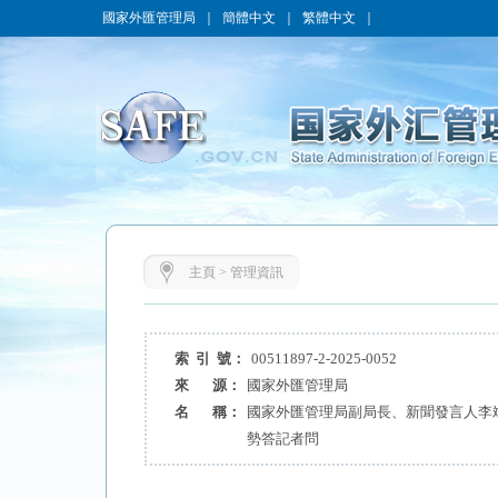
國家外匯管理局
｜
簡體中文
｜
繁體中文
｜
主頁
>
管理資訊
索 引 號：
00511897-2-2025-0052
來 源：
國家外匯管理局
名 稱：
國家外匯管理局副局長、新聞發言人李斌
勢答記者問