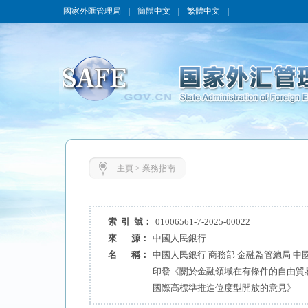
國家外匯管理局
｜
簡體中文
｜
繁體中文
｜
主頁
>
業務指南
索 引 號：
01006561-7-2025-00022
來 源：
中國人民銀行
名 稱：
中國人民銀行 商務部 金融監管總局 中
印發《關於金融領域在有條件的自由貿
國際高標準推進位度型開放的意見》