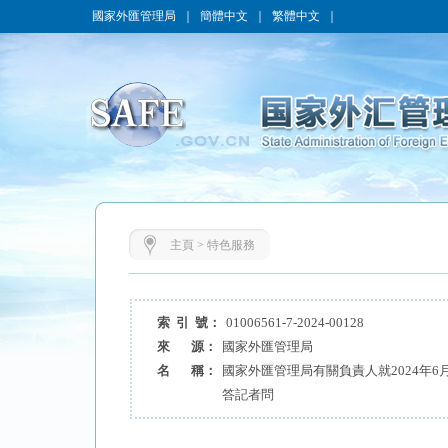
國家外匯管理局
｜
簡體中文
｜
繁體中文
｜
主頁
>
特色服務
索 引 號：
01006561-7-2024-00128
來 源：
國家外匯管理局
名 稱：
國家外匯管理局有關負責人就2024年
答記者問