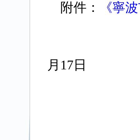
附件：
《寧波
月
17
日