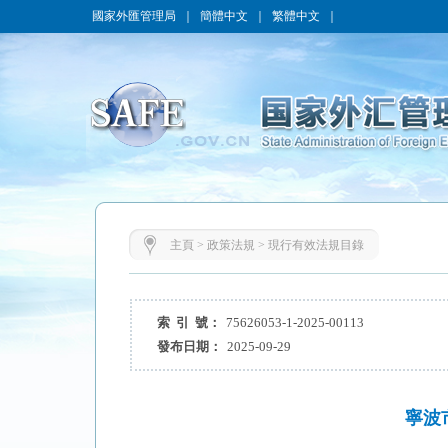
國家外匯管理局
｜
簡體中文
｜
繁體中文
｜
主頁
>
政策法規
>
現行有效法規目錄
索 引 號：
75626053-1-2025-00113
發布日期：
2025-09-29
寧波