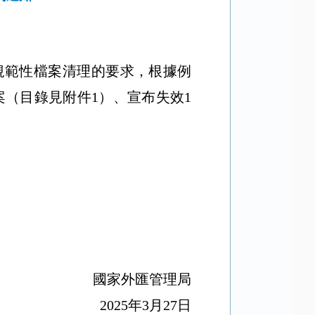
規範性檔案清理的要求，根據例
案（目錄見附件
1
）、宣布失效
1
國家外匯管理局
2025
年
3
月
27
日