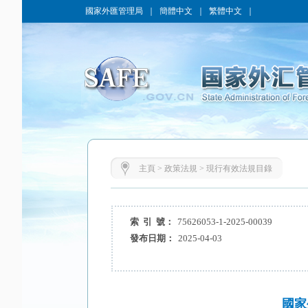
國家外匯管理局
｜
簡體中文
｜
繁體中文
｜
主頁
>
政策法規
>
現行有效法規目錄
索 引 號：
75626053-1-2025-00039
發布日期：
2025-04-03
國家