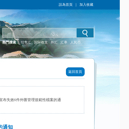
設為首頁
｜
加入收藏
熱門搜索：
结售汇
国际收支
外汇
汇率
人民币
返回首頁
宣布失效6件外匯管理規範性檔案的通
的通知