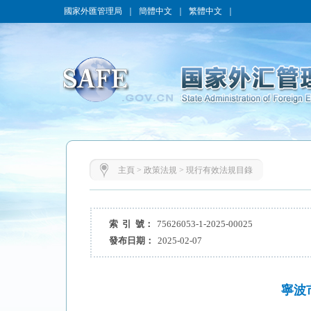
國家外匯管理局
｜
簡體中文
｜
繁體中文
｜
主頁
>
政策法規
>
現行有效法規目錄
索 引 號：
75626053-1-2025-00025
發布日期：
2025-02-07
寧波