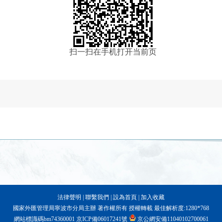
扫一扫在手机打开当前页
法律聲明
|
聯繫我們
|
設為首頁
|
加入收藏
國家外匯管理局寧波市分局主辦 著作權所有 授權轉載 最佳解析度:1280*768
網站標識碼bm74360001
京ICP備06017241號
京公網安備11040102700061