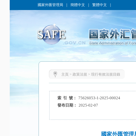
國家外匯管理局
｜
簡體中文
｜
繁體中文
｜
主頁
>
政策法規
>
現行有效法規目錄
索 引 號：
75626053-1-2025-00024
發布日期：
2025-02-07
國家外匯管理局