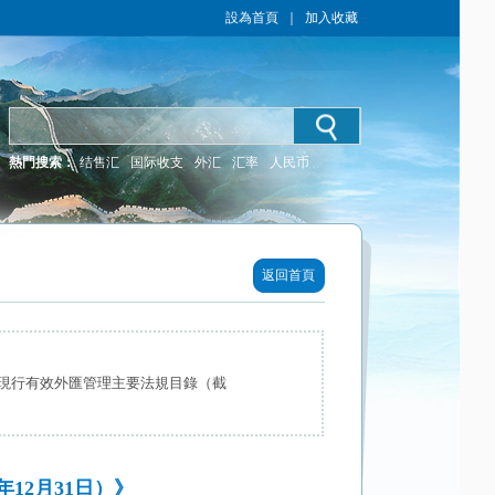
設為首頁
｜
加入收藏
熱門搜索：
结售汇
国际收支
外汇
汇率
人民币
返回首頁
現行有效外匯管理主要法規目錄（截
12月31日）》