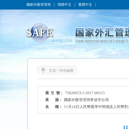
國家外匯管理局
｜
簡體中文
｜
繁體中文
｜
主頁
>
特色服務
索 引 號：
75626053-1-2017-00315
來 源：
國家外匯管理局寧波市分局
名 稱：
11月24日人民幣匯率中間價及人民幣
1