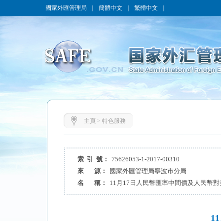
國家外匯管理局
｜
簡體中文
｜
繁體中文
｜
主頁
>
特色服務
索 引 號：
75626053-1-2017-00310
來 源：
國家外匯管理局寧波市分局
名 稱：
11月17日人民幣匯率中間價及人民幣
1