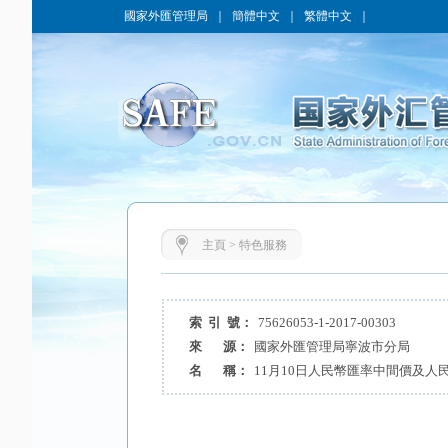
國家外匯管理局
｜
簡體中文
｜
繁體中文
｜
主頁
>
特色服務
索 引 號：
75626053-1-2017-00303
來 源：
國家外匯管理局寧波市分局
名 稱：
11月10日人民幣匯率中間價及人