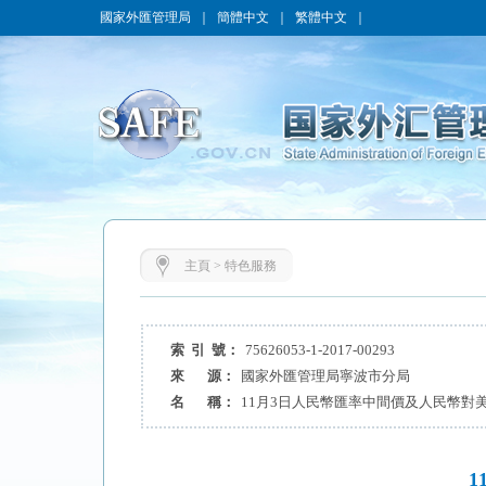
國家外匯管理局
｜
簡體中文
｜
繁體中文
｜
主頁
>
特色服務
索 引 號：
75626053-1-2017-00293
來 源：
國家外匯管理局寧波市分局
名 稱：
11月3日人民幣匯率中間價及人民幣對