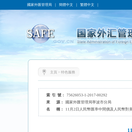
國家外匯管理局
｜
簡體中文
｜
繁體中文
｜
主頁
>
特色服務
索 引 號：
75626053-1-2017-00292
來 源：
國家外匯管理局寧波市分局
名 稱：
11月2日人民幣匯率中間價及人民幣對