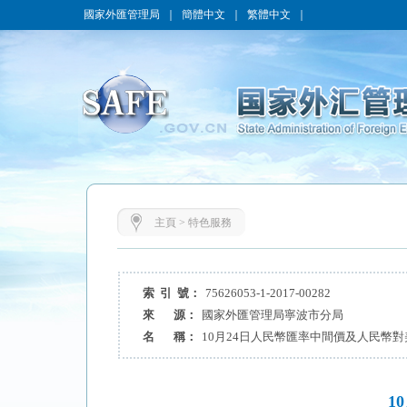
國家外匯管理局
｜
簡體中文
｜
繁體中文
｜
主頁
>
特色服務
索 引 號：
75626053-1-2017-00282
來 源：
國家外匯管理局寧波市分局
名 稱：
10月24日人民幣匯率中間價及人民幣
1